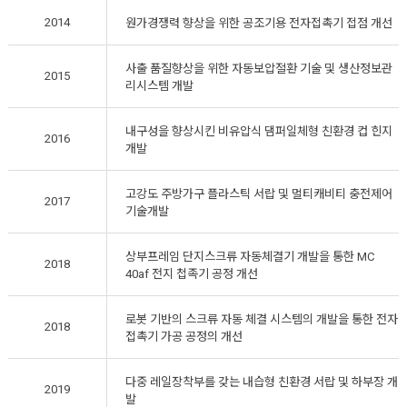
2014
원가경쟁력 향상을 위한 공조기용 전자접촉기 접점 개선
사출 품질향상을 위한 자동보압절환 기술 및 생산정보관
2015
리시스템 개발
내구성을 향상시킨 비유압식 댐퍼일체형 친환경 컵 힌지
2016
개발
고강도 주방가구 플라스틱 서랍 및 멀티캐비티 충전제어
2017
기술개발
상부프레임 단지스크류 자동체결기 개발을 통한 MC
2018
40af 전지 첩족기 공정 개선
로봇 기반의 스크류 자동 체결 시스템의 개발을 통한 전자
2018
접촉기 가공 공정의 개선
다중 레일장착부를 갖는 내습형 친환경 서랍 및 하부장 개
2019
발